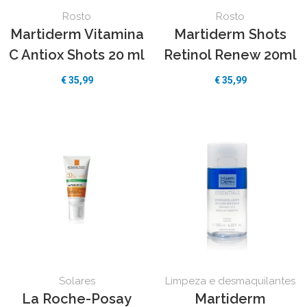
Rosto
Rosto
Martiderm Vitamina
Martiderm Shots
C Antiox Shots 20 ml
Retinol Renew 20ml
€
35,99
€
35,99
Solares
Limpeza e desmaquilantes
La Roche-Posay
Martiderm