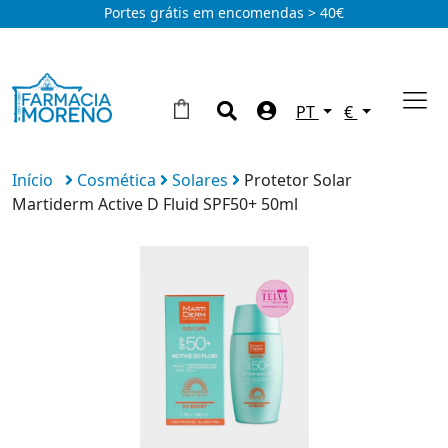
Portes grátis em encomendas > 40€
PT
€
Início
Cosmética
Solares
Protetor Solar
Martiderm Active D Fluid SPF50+ 50ml