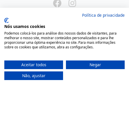
Política de privacidade
Nós usamos cookies
Podemos colocá-los para análise dos nossos dados de visitantes, para
Onde Estamos
melhorar o nosso site, mostrar conteúdos personalizados e para lhe
proporcionar uma óptima experiência no site. Para mais informações
sobre os cookies que utilizamos, abra as configurações.
Largo São Domingos 42-44
4050-545 Porto
Portugal
Aceitar todos
Negar
(+351) 22 200 35 45
Não, ajustar
(Chamada para rede fixa nacional)
(+351) 912 474 321
(Chamada para rede móvel nacional)
geral@farmaciamoreno.pt
A Minha Conta