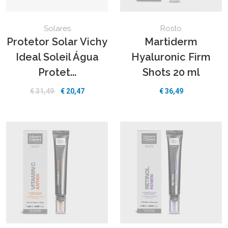
Solares
Rosto
Protetor Solar Vichy
Martiderm
Ideal Soleil Água
Hyaluronic Firm
Protet...
Shots 20 ml
€
31,49
€
20,47
€
36,49