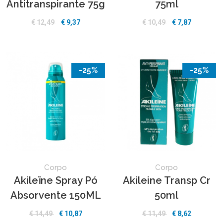
Antitranspirante 75g
75ml
€ 12,49
€ 9,37
€ 10,49
€ 7,87
-25%
-25%
Corpo
Corpo
Akileïne Spray Pó
Akileine Transp Cr
Absorvente 150ML
50ml
€ 14,49
€ 10,87
€ 11,49
€ 8,62