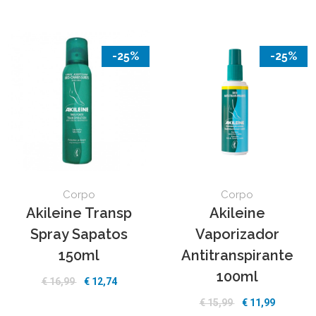
-25%
-25%
Corpo
Corpo
Akileine Transp
Akileine
Spray Sapatos
Vaporizador
150ml
Antitranspirante
100ml
€ 16,99
€ 12,74
€ 15,99
€ 11,99