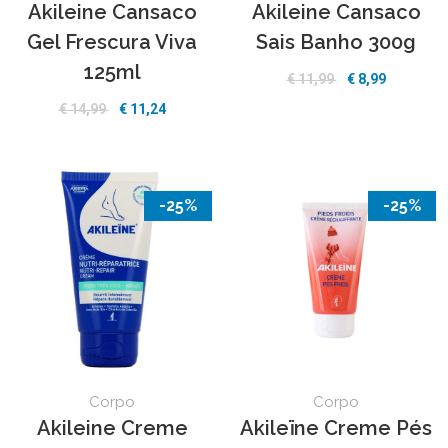
Akileine Cansaco
Akileine Cansaco
Gel Frescura Viva
Sais Banho 300g
125ml
€ 11,99
€ 8,99
€ 14,99
€ 11,24
-25%
-25%
Corpo
Corpo
Akileine Creme
Akileïne Creme Pés