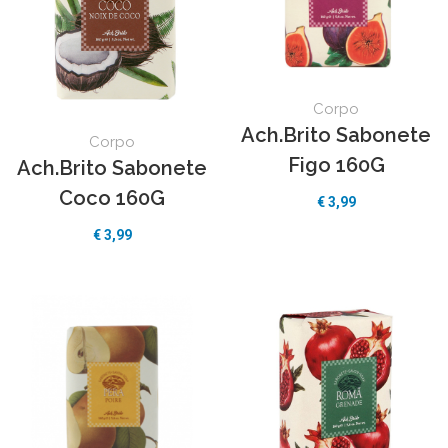
Spray
(5)
Martiderm
(2)
Stick
(1)
Okeeffes
(4)
Salvelox
(1)
Scholl
(2)
Corpo
Ach.Brito
(17)
Ach.Brito Sabonete
Cerave
(4)
Corpo
Sudocrem
(1)
Figo 160G
Ach.Brito Sabonete
Coco 160G
€ 3,99
€ 3,99