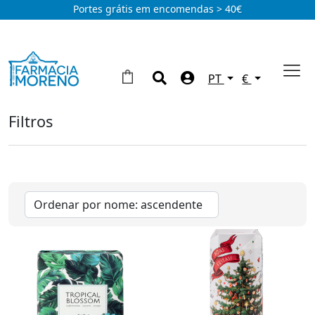
Portes grátis em encomendas > 40€
PT
€
Filtros
Corpo
Anti-Estrias
(1)
Desodorizantes
(24)
Firmeza
(3)
Hidratação
(47)
Higiene
(25)
Mãos
(19)
Pele atópica
(16)
Pés
(12)