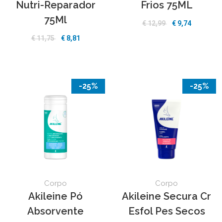
Nutri-Reparador
Frios 75ML
75Ml
€ 12,99
€ 9,74
€ 11,75
€ 8,81
-25%
-25%
Corpo
Corpo
Akileine Pó
Akileine Secura Cr
Absorvente
Esfol Pes Secos