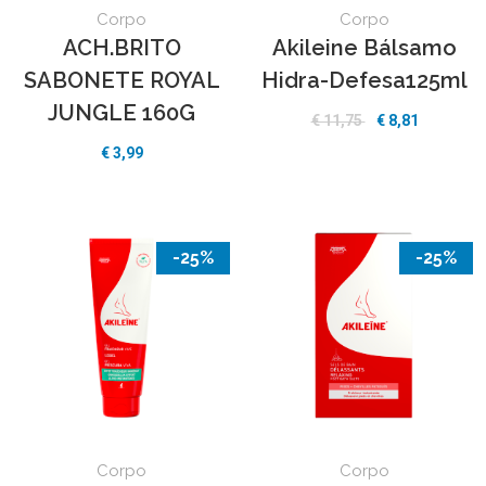
Corpo
Corpo
ACH.BRITO
Akileine Bálsamo
SABONETE ROYAL
Hidra-Defesa125ml
JUNGLE 160G
€ 11,75
€ 8,81
€ 3,99
-25%
-25%
Corpo
Corpo